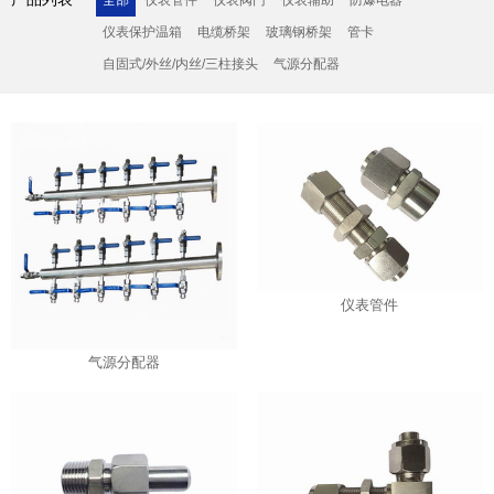
全部
仪表管件
仪表阀门
仪表辅助
防爆电器
仪表保护温箱
电缆桥架
玻璃钢桥架
管卡
自固式/外丝/内丝/三柱接头
气源分配器
仪表管件
气源分配器