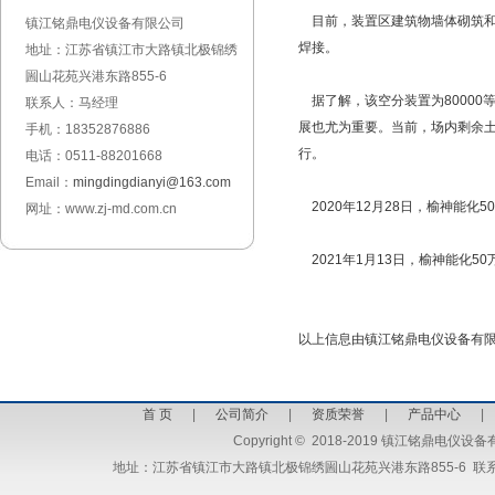
目前，装置区建筑物墙体砌筑和
镇江铭鼎电仪设备有限公司
焊接。
地址：江苏省镇江市大路镇北极锦绣
圌山花苑兴港东路855-6
据了解，该空分装置为80000
联系人：马经理
展也尤为重要。当前，场内剩余
手机：18352876886
行。
电话：0511-88201668
Email：
mingdingdianyi@163.com
2020年12月28日，榆神能化
网址：www.zj-md.com.cn
2021年1月13日，榆神能化5
以上信息由
镇江铭鼎电仪设备有
首 页
|
公司简介
|
资质荣誉
|
产品中心
Copyright
©
2018-2019 镇江铭鼎电仪设备有限公司 
地址：江苏省镇江市大路镇北极锦绣圌山花苑兴港东路855-6 联系人：马