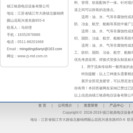
料、管理、软装配饰于一体。针对现
镇江铭鼎电仪设备有限公司
道之间可以拆装的连接点。
地址：江苏省镇江市大路镇北极锦绣
适用：油、水、气等非腐蚀性或腐蚀
圌山花苑兴港东路855-6
防、冶金、航空、船舶等系统中被广
联系人：马经理
适用：油、水、气等非腐蚀性或腐蚀
手机：18352876886
织、国防、冶金、航空、船舶等系统
电话：0511-88201668
适用：油、水、气等非腐蚀性或腐蚀
Email：
mingdingdianyi@163.com
工、纺织、国防、冶金、航空、船舶
网址：www.zj-md.com.cn
优先考虑采用。焊接式管接头制造标
1、用于流体传动和一般用途的金属管接头
特别提醒：以上三种接头需要根据
展开全部尼龙硬管，可以用尼龙管接
你有用！本回答被网友采纳已赞过已
以上信息由镇江铭鼎电仪设备有限公司整理编
首 页
|
公司简介
|
资质荣誉
|
产品中心
Copyright
©
2018-2019 镇江铭鼎电仪设备有限公司 
地址：江苏省镇江市大路镇北极锦绣圌山花苑兴港东路855-6 联系人：马