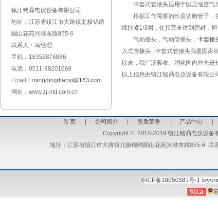
卡套式管接头适用于以压缩空气为工
镇江铭鼎电仪设备有限公司
根据工作需要的长度切断管子，去掉
地址：江苏省镇江市大路镇北极锦绣
续拧紧1/3圈，使其完全达到密封，
圌山花苑兴港东路855-6
气动接头，气动管接头，
卡套接
联系人：马经理
入式管接头 ; 卡套式管接头我是国
手机：18352876886
以来，我广泛吸收、消化国内外先进技
电话：0511-88201668
以上信息由镇江铭鼎电仪设备有限公司整理编
Email：
mingdingdianyi@163.com
网址：www.zj-md.com.cn
首 页
|
公司简介
|
资质荣誉
|
产品中心
Copyright
©
2018-2019 镇江铭鼎电仪设备有限公司 
地址：江苏省镇江市大路镇北极锦绣圌山花苑兴港东路855-6 联系人：马
苏ICP备18050581号-1
keywo
51La
苏