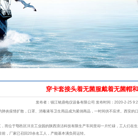
穿卡套接头着无菌服戴着无菌帽
发布者：镇江铭鼎电仪设备有限公司 发布时间：2020-2-25 9:26
炎疫情扩散，口罩、消毒液等卫生用品成为紧俏商品，一时间供不应求。西安的口
，而位于鄠邑区沣京工业园的陕西浪洁科技有限生产车间里却一片忙碌，工人们在生
目前，厂家已召回20余名工人，产能基本满负荷运转。