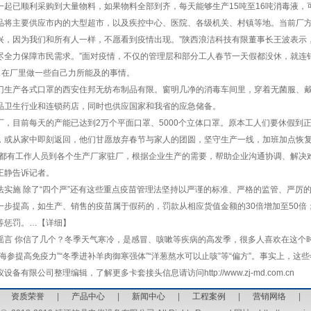
已顺利采购到大量物料，如果物料全部到齐，每天能够生产15吨至16吨消毒液，可以
品将主要供应市内的大型超市，以及疾控中心、医院、各级机关、村镇等地。当前厂方
兴，因为我们和所有人一样，不愿看到疫情出现。”陕西浪洁科技有限董事长王波表示
尽全力保障市民需求。”面对疫情，不仅的管理层和部分工人春节一天假都没休，就连
，在厂里做一些自己力所能及的事情。
产各式口罩的西安住邦无纺布制品有限。窗明几净的消毒车间里，穿着无菌服、戴
品卫生行业和连锁药店，同时也供应国家和我省的应急储备。
目前每天的产能已达到2万个平面口罩、5000个立体口罩。原本工人们要休假到
，或从家中即刻返回，他们甘愿放弃春节与家人的团圆，坚守生产一线，加班加点恢
有工作人员到各个生产厂家驻厂，根据企业生产的需要，帮助企业沟通协调、解决难
王静告诉记者。
施 除了“四个严”还有这些重点疫苗管理法坚持以严谨的标准、严格的监管、严厉的
一步提高，如生产、销售的疫苗属于假药的，罚款从相应货值金额的30倍增加至50倍
等惩罚。…【详细】
 你信了几个？冬季天气寒冷，是感冒、咳嗽等疾病的高发季，很多人喜欢在这个时
海参提高免疫力”“冬季进补羊肉御寒强体”“洋葱熬水可以止咳”等“偏方”。事实上，这
有限公司整理编辑，了解更多卡套接头信息请访问http://www.zj-md.com.cn
|
资质荣誉
|
产品中心
|
新闻中心
|
工程案例
|
营销网络