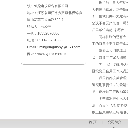
据了解，自大年初一起
镇江铭鼎电仪设备有限公司
大包装消毒液。这些货
地址：江苏省镇江市大路镇北极锦绣
长，但我们并不为此高
圌山花苑兴港东路855-6
坚决不会无序涨价，竭
联系人：马经理
厂里帮忙当起“志愿者”
手机：18352876886
同样忙碌的还有专门生
电话：0511-88201668
工的口罩主要供应于食
Email：
mingdingdianyi@163.com
随着工人们陆续回厂，
网址：www.zj-md.com.cn
员，或放弃与家人团聚
“即日起，我们每天都
区投资工信局工作人员
我国首部疫苗管理法实
追究刑事责任，罚款进
员，也增加了行政拘留
冬季御寒养生六大谣言
法，而民间也流传“冬吃
以上信息由镇江铭鼎电仪设备
首 页
|
公司简介