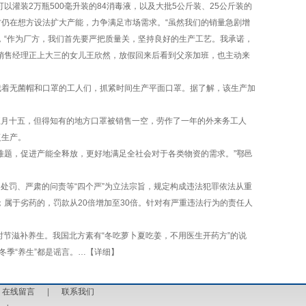
灌装2万瓶500毫升装的84消毒液，以及大批5公斤装、25公斤装的
仍在想方设法扩大产能，力争满足市场需求。“虽然我们的销量急剧增
，“作为厂方，我们首先要严把质量关，坚持良好的生产工艺。我承诺，
销售经理正上大三的女儿王欣然，放假回来后看到父亲加班，也主动来
着无菌帽和口罩的工人们，抓紧时间生产平面口罩。据了解，该生产加
正月十五，但得知有的地方口罩被销售一空，劳作了一年的外来务工人
复生产。
题，促进产能全释放，更好地满足全社会对于各类物资的需求。”鄠邑
处罚、严肃的问责等“四个严”为立法宗旨，规定构成违法犯罪依法从重
；属于劣药的，罚款从20倍增加至30倍。针对有严重违法行为的责任人
节滋补养生。我国北方素有“冬吃萝卜夏吃姜，不用医生开药方”的说
些冬季“养生”都是谣言。…【详细】
|
在线留言
|
联系我们