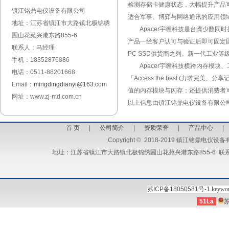
检测存储卡健康状态，大幅提升产品可靠度。
镇江铭鼎电仪设备有限公司
适合军事、博弈与网络通讯的应用领
地址：江苏省镇江市大路镇北极锦绣
Apacer宇瞻科技是台湾少数同时
圌山花苑兴港东路855-6
产品一经客户认可与验证后即可固定固
联系人：马经理
PC SSD供货商之列。新一代工业等
手机：18352876886
Apacer宇瞻科技横跨内存模块
电话：0511-88201668
「Access the best (
Email：
mingdingdianyi@163.com
值的内存模块与闪存；还提供消费者
网址：www.zj-md.com.cn
以上信息由镇江铭鼎电仪设备有限公司整理编
首 页
|
公司简介
|
资质荣誉
|
产品中心
Copyright
©
2018-2019 镇江铭鼎电仪设备有限公司 
地址：江苏省镇江市大路镇北极锦绣圌山花苑兴港东路855-6 联系人：马
苏ICP备18050581号-1
keywo
51La
苏