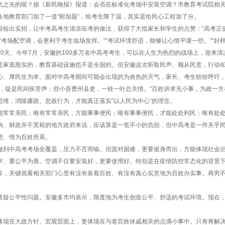
先的呢？据《新民晚报》报道：会否在标准化考场中安装空调？市教育考试院相关
教育部门加了一道“附加题”，给考生降了温，其实是给民心工程加了分。
出实招，让中考高考生清凉应考的做法，获得了大批家长和学生的点赞：“高考正值
“考场配空调，会更利于考生临场发挥。”“考试环境舒适，能够让心情平缓一些。”“好样
天。今年7月，安徽的100多万名中高考考生，可以在人生为热烈的战场上，迎来清
底殷实的，教育基础设施也不是全国的。但安徽这次听取民声、顺从民意，行动却
厚民生为本。面对中高考期间可能会出现的为炎热的天气，家长、考生纷纷呼吁，
竹，疑是民间疾苦声；些小吾曹州县吏，一枝一叶总关情。”百姓诉求无小事，为政一
思维，消除庸政、怠政行为，才能真正落实“以人民为中心”的理念。
常亲民；唯有常常亲民，方能事事便民；唯有事事便民，才能处处利民；唯有处处
响、财政并不宽裕的地方政府来说，应该算是一笔不小的负担，但中高考是一件关乎民
想、情为百姓所系。
中高考考场全覆盖，压力不言而喻。但面对困难，更要挺身而出，方能体现社会治
重公平为善。空调不仅要安装好，更要使用好。特别是在疫情防控常态化的背景下
多，关键就看相关部门心里有没有装着百姓、有没有真心实意地为百姓办实事。再穷
公平性问题。安徽多市均表示，限度地为考生创造公平、舒适的考试环境。现在，
在大政方针、宏观层面上，更体现在与老百姓休戚相关的点滴小事中。只有将解决