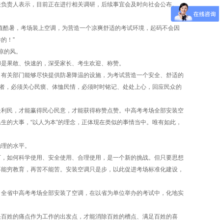
负责人表示，目前正在进行相关调研，后续事宜会及时向社会公布。
酷暑，考场装上空调，为营造一个凉爽舒适的考试环境，起码不会因
的！”
凉的风。
是果敢、快速的，深受家长、考生欢迎、称赞。
有关部门能够尽快提供防暑降温的设施，为考试营造一个安全、舒适的
方者，必须关心民瘼、体恤民情，必须时时铭记、处处上心，回应民众的
利民，才能赢得民心民意，才能获得称赞点赞。中高考考场全部安装空
生的大事，“以人为本”的理念，正体现在类似的事情当中。唯有如此，
理的水平。
，如何科学使用、安全使用、合理使用，是一个新的挑战。但只要思想
不能穷教育，再苦不能苦。安装空调只是步，以此促进考场标准化建设，
全省中高考考场全部安装了空调，在以省为单位举办的考试中，化地实
百姓的痛点作为工作的出发点，才能消除百姓的槽点、满足百姓的喜