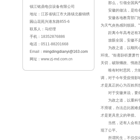
那么，引领全国风气之
镇江铭鼎电仪设备有限公司
安徽的做法，是给各地
地址：江苏省镇江市大路镇北极锦绣
安徽各地教育部门纷纷
圌山花苑兴港东路855-6
为天气炎热感到烦躁。”
联系人：马经理
距离今年高考还有30
手机：18352876886
放眼全国，安徽不是家
电话：0511-88201668
为政之道，以顺民心、
Email：
mingdingdianyi@163.com
环境。“衙斋卧听萧萧
网址：www.zj-md.com.cn
关切，破除懒政、惰政
唯有时时思民，方能常
调，对于今年受疫情影
才是真正的心为百姓所
对于安徽来说，要做到
为政之道，以重科学、
不滑坡，办法总比困难
才是更具意义的举措。
当然，还有人会有质疑
现了公平。
所谓民生，不仅仅体现