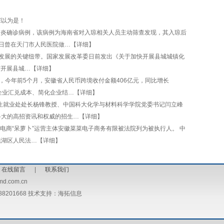
深以为是！
肺炎确诊病例，该病例为海南省对入琼相关人员主动筛查发现，其入琼后
3日曾在天门市人民医院做…【详细】
发展的关键纽带。国家发展改革委日前发出《关于加快开展县城城镇化
市开展县城…【详细】
悉，今年前5个月，安徽省人民币跨境收付金额406亿元，同比增长
低企业汇兑成本、简化企业结…【详细】
生就业处处长杨锋教授、中国科大化学与材料科学学院党委书记闫立峰
科大的高招资讯和权威的招生…【详细】
电商“呆萝卜”运营主体安徽菜菜电子商务有限被法院列为被执行人。 中
镜湖区人民法…【详细】
|
在线留言
|
联系我们
d.com.cn
8201668 技术支持：海拓信息