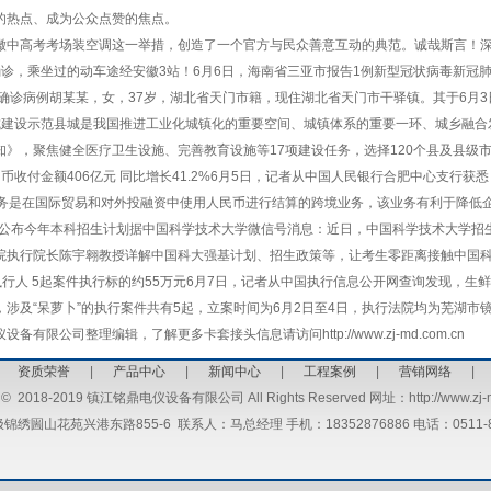
的热点、成为公众点赞的焦点。
高考考场装空调这一举措，创造了一个官方与民众善意互动的典范。诚哉斯言！
，乘坐过的动车途经安徽3站！6月6日，海南省三亚市报告1例新型冠状病毒新冠
 确诊病例胡某某，女，37岁，湖北省天门市籍，现住湖北省天门市干驿镇。其于6月
设示范县城是我国推进工业化城镇化的重要空间、城镇体系的重要一环、城乡融合
知》，聚焦健全医疗卫生设施、完善教育设施等17项建设任务，选择120个县及县级
付金额406亿元 同比增长41.2%6月5日，记者从中国人民银行合肥中心支行获
民币业务是在国际贸易和对外投融资中使用人民币进行结算的跨境业务，该业务有利于降
公布今年本科招生计划据中国科学技术大学微信号消息：近日，中国科学技术大学招
院执行院长陈宇翱教授详解中国科大强基计划、招生政策等，让考生零距离接触中国
人 5起案件执行标的约55万元6月7日，记者从中国执行信息公开网查询发现，生鲜
涉及“呆萝卜”的执行案件共有5起，立案时间为6月2日至4日，执行法院均为芜湖市
有限公司整理编辑，了解更多卡套接头信息请访问http://www.zj-md.com.cn
|
资质荣誉
|
产品中心
|
新闻中心
|
工程案例
|
营销网络
©
2018-2019 镇江铭鼎电仪设备有限公司 All Rights Reserved 网址：http://www.zj-m
圌山花苑兴港东路855-6 联系人：马总经理 手机：18352876886 电话：0511-8