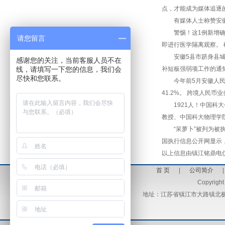
点，才能成为媒体追逐
有媒体人士称赞安徽中
警惕！这1例新增确诊
请您留言
即进行医学隔离观察。
安徽5县市跻身县城建
感谢您的关注，当前客服人员不在
线，请填写一下您的信息，我们会
补短板强弱项工作的通
尽快和您联系。
今年前5月安徽人民币收
41.2%。 跨境人
1921人！中国科大
教授、中国科大物理学
“呆萝卜”被列为被执行
国执行信息公开网显示，
以上信息由镇江铭鼎电仪设备
首 页
|
公司简介
Copyright
地址：江苏省镇江市大路镇北极锦绣