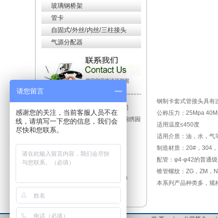
玻璃钢桥架
管卡
自固式/外丝/内丝/三柱接头
气源分配器
请您留言
钢制卡套式管接头具有
单位：镇江铭鼎电仪设备有限公司
感谢您的关注，当前客服人员不在
公称压力：25Mpa 40M
地址：江苏省镇江市大路镇北极锦绣圌
线，请填写一下您的信息，我们会
适用温度≤450度
尽快和您联系。
山花苑兴港东路855-6
适用介质：油，水，气
联系人：马经理
制造材质：20#，304，1Cr
手机：18352876886
配管：φ4-φ42的普通
电话：0511-88201668
锥管螺纹：ZG，ZM，N
Email:mingdingdianyi@163.com
本系列产品种类多，规
网址：www.zj-md.com.cn