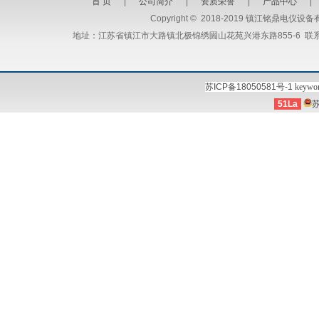
首 页
|
公司简介
|
资质荣誉
|
产品中心
Copyright
©
2018-2019 镇江铭鼎电仪设备有限公司 
地址：江苏省镇江市大路镇北极锦绣圌山花苑兴港东路855-6 联系人：马
苏ICP备18050581号-1
keywo
51La
苏