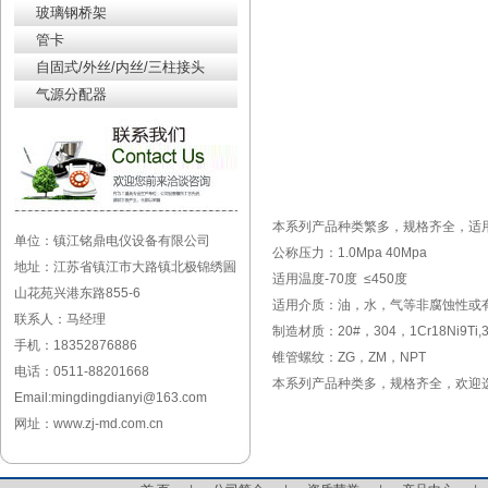
玻璃钢桥架
管卡
自固式/外丝/内丝/三柱接头
气源分配器
本系列产品种类繁多，规格齐全，适
单位：镇江铭鼎电仪设备有限公司
公称压力：1.0Mpa 40Mpa
地址：江苏省镇江市大路镇北极锦绣圌
适用温度-70度 ≤450度
山花苑兴港东路855-6
适用介质：油，水，气等非腐蚀性或
联系人：马经理
制造材质：20#，304，1Cr18Ni9Ti,3
手机：18352876886
锥管螺纹：ZG，ZM，NPT
电话：0511-88201668
本系列产品种类多，规格齐全，欢迎
Email:mingdingdianyi@163.com
网址：www.zj-md.com.cn