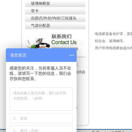
玻璃钢桥架
管卡
自固式/外丝/内丝/三柱接头
气源分配器
电缆桥架备有护罩，需
铝合金、玻璃钢等。
用户所用电缆桥如超出
请您留言
单位：镇江铭鼎电仪设备有限公司
感谢您的关注，当前客服人员不在
地址：江苏省镇江市大路镇北极锦绣圌
线，请填写一下您的信息，我们会
尽快和您联系。
山花苑兴港东路855-6
联系人：马经理
手机：18352876886
电话：0511-88201668
Email:mingdingdianyi@163.com
网址：www.zj-md.com.cn